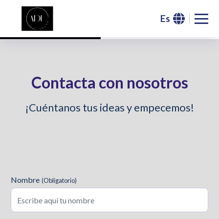
Es
Saltar al header
Saltar al contenido principal
Saltar al footer
Contacta con nosotros
¡Cuéntanos tus ideas y empecemos!
Formulario de Contacto
Nombre
(Obligatorio)